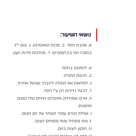
מרן ראש הישיבה הרה"ג מאיר 
מאזוז זצוק"ל
נושאי השיעור:
א. אהבת חסד. ב. סכנת האינטרנט. ג. צום י”ז 
בתמוז וימי בין המצרים. ד. מהלכות פירות העץ.
א. להתנהג בחסד.
ב. חכמת התורה.
ג. למלאות את הנטלה לחברך שנוטל אחריך.
ד. לבטל גזירות רק ע”י חסד.
ה. אדם שמחזיק אינטרנט החיים שלו קשים 
מהמוות.
ו. אכילה קודם עמוד השחר של יום הצום.
ז. מתי מתחיל ומתי מסתיים הצום.
ח. תיקון חצות ביום.