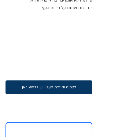
ט. למה לא אומרים “בורא פרי הארץ.”
י. ברכות שונות על פירות העץ
לצפיה והורדת העלון יש ללחוץ כאן