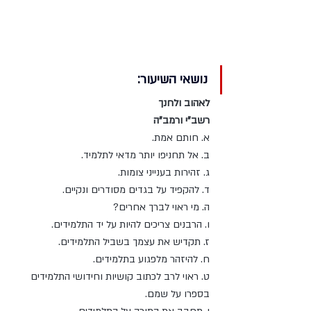
מרן ראש הישיבה הרה"ג מאיר 
מאזוז זצוק"ל
נושאי השיעור:
לאהוב ולחנך
רשב”י ורמב”ה 
א. חותם אמת. 
ב. אל תחניפו יותר מדאי לתלמיד.
ג. זהירות בענייני צומות. 
ד. להקפיד על בגדים מסודרים ונקיים. 
ה. מי ראוי לברך אחרים? 
ו. הרבנים צריכים להיות על יד התלמידים. 
ז. תקדיש את עצמך בשביל התלמידים. 
ח. להיזהר מלפגוע בתלמידים. 
ט. ראוי לרב לכתוב קושיות וחידושי התלמידים 
בספרו על שמם. 