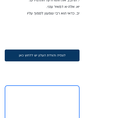
י. תחבב את התורה על התלמידים. 
יא. אלה-א דמאיר ענני. 
יב. כדאי הוא רבי שמעון לסמוך עליו  
לצפיה והורדת העלון יש ללחוץ כאן