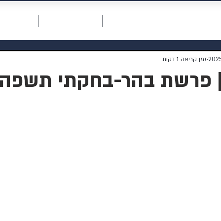
חכמת רחמים
דף ראשי
תרומה למוסדות
אודות המו
זמן קריאה 1 דקות
 פרשת בהר-בחקתי תשפה | 59