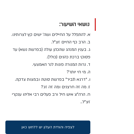
נושאי השיעור:
א. להתפלל על החיילים ושה’ ישים קץ לצרותינו. 
ב. הרב כף החיים זצ”ל. 
ג. בענין המנהג שהכהן עולה (בפרשת נשא) עד 
פסוקי ברכת כהנים (כולל). 
ד. נרות המנורה פונות לנר האמצעי. 
ה. מי חי יותר? 
ו. “דרגא תביר” בפרשת סוטה ובמצות צדקה. 
ז. מה זה חרצנים ומה זה זג?
ח. הרה”צ איש חיל ורב פעלים רבי אליהו ענקרי 
זצ”ל..
לצפיה והורדת העלון יש ללחוץ כאן