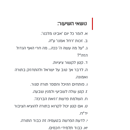
נושאי השיעור:
א. לומר כל יום ‘אבינו מלכנו’. 
ב. זכות ‘רחל אמנו’ ע”ה. 
ג. “על מה עשה ה’ ככה... מה חרי האף הגדול 
הזה”? 
ד. קטן לקשור ציציות. 
ה. לדבר אך טוב על ישראל ולהתחזק בתורה 
ואמונה. 
ו. פותחים ההיכל והספר תורה סגור. 
ז. קטן עולה לשביעי ולמנין שבעה. 
ח. השלמת פרשת ‘וזאת הברכה’. 
ט. אם קטן יכול לקרוא בתורה להוציא הציבור 
יד”ח. 
י. לדעת הפרשה בטעמיה זה כבוד התורה. 
יא. כבוד תלמידי חכמים.