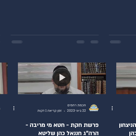
חכמת רחמים
22 ביוני 2023
זמן קריאה 1 דקות
ניצחון
פרשת חקת - חטא מי מריבה -
פ
הן
הרה"ג חננאל כהן שליטא
ה