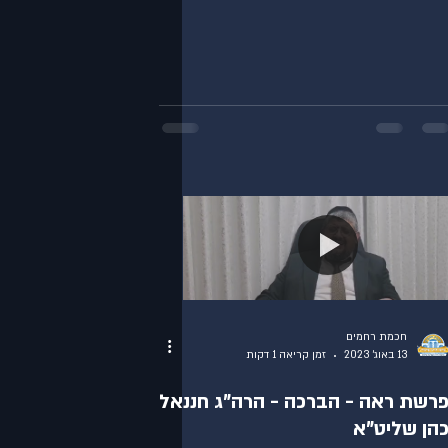
חכמת רחמים
13 באוג׳ 2023
זמן קריאה 1 דקות
רשת ראה - הברכה - הרה"ג חננאל
הן שליט"א