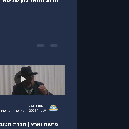
הרהג חננאל כהן שליטא
חכמת רחמים
19 בינו׳ 2023
זמן קריאה 1 דקות
פרשת וארא | הכרת הטוב 