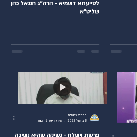
לסייעתא דשמיא - הרה"ג חננאל כהן
ה
שליט"א
חכמת רחמים
8 בדצמ׳ 2022
זמן קריאה 1 דקות
פרשת וישלח - נשיקה שהיא נשיכה