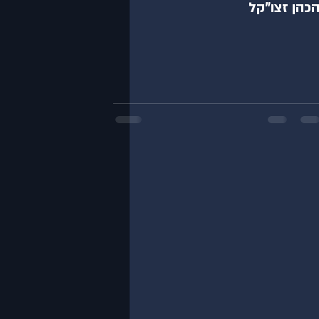
כהן זצו"קל