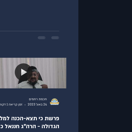
חכמת רחמים
24 באוג׳ 2023
זמן קריאה 1 דקות
פרשת כי תצא-הכנה למל
הגדולה - הרה"ג חננאל כ