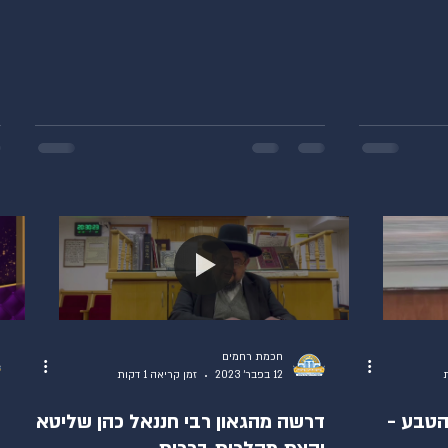
חכמת רחמים
12 בפבר׳ 2023
זמן קריאה 1 דקות
הטבע -
דרשה מהגאון רבי חננאל כהן שליטא
ש