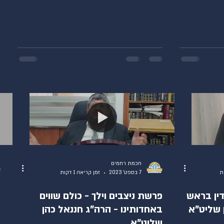
חכמת רחמים
7 בספט׳ 2023
זמן קריאה 1 דקות
ין בראש
פרשת ניצבים וילך - כולם שווים
פ
 שליט"א
באחדותינו - הרה"ג חננאל כהן
ה
שליט"א