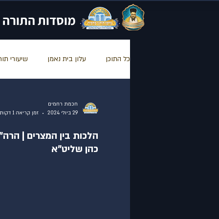
מוסדות התורה 
כל התוכן
עלון בית נאמן
שיעורי תור
FRANCE
Bait neheman ENGLISH
חכמת רחמים
29 ביולי 2024
זמן קריאה 1 דקות
הלכות בין המצרים | הרה"
שאלות ותשובות בהלכה
הרב צבי 
כהן שליט"א