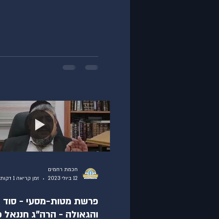
חכמת רחמים
12 ביולי 2023
זמן קריאה 1 דקות
פרשת מטות-מסעי - סוד ה
והגאולה - הרה"ג חננאל כ