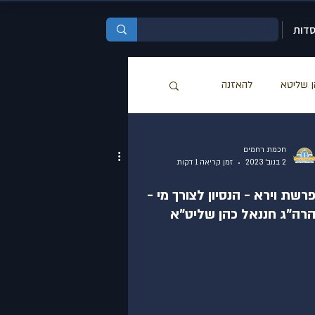
סדות
ן שליטא
להאזנה
שליטא
פרשת השבוע
חכמת רחמים
2 בנוב׳ 2023
זמן קריאה 1 דקות
רשת וירא - הנסיון לצורך מי -
רה"ג חננאל כהן שליט"א