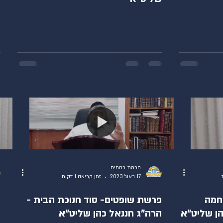
חכמת רחמים
17 באוג׳ 2023
זמן קריאה 1 דקות
חמה
פרשת שופטים- סוד חנוכת הבית -
פ
הן שליט"א
הרה"ג חננאל כהן שליט"א
כ