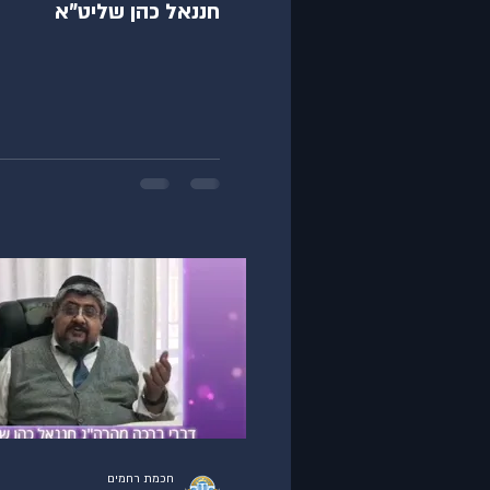
חננאל כהן שליט"א
חכמת רחמים