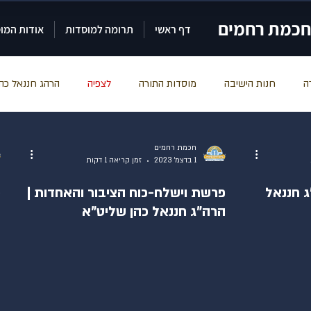
חכמת רחמים
דף ראשי
תרומה למוסדות
אודות המו
ה
חנות הישיבה
מוסדות התורה
לצפיה
הרהג חננאל כה
Bait Nééman 
מודעה
דקה של תורה
הרהג שמואל עידאן 
חכמת רחמים
1 בדצמ׳ 2023
זמן קריאה 1 דקות
ג חננאל
פרשת וישלח-כוח הציבור והאחדות |
פ
רז הרשפינוס
הרה"ג חננאל כהן שליט"א
ה