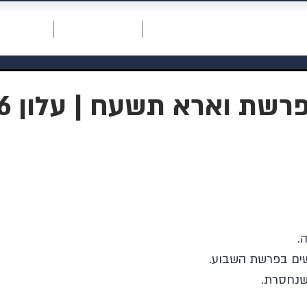
חכמת רחמים
דף ראשי
תרומה למוסדות
אודות המו
רשת וארא תשעח | עלון 96
. 
ושים בפרשת השבוע.
שנחסרת. 