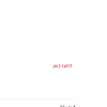
לחצו כאן
 מלאו פרטים ואנו 
נחזור אליכם.