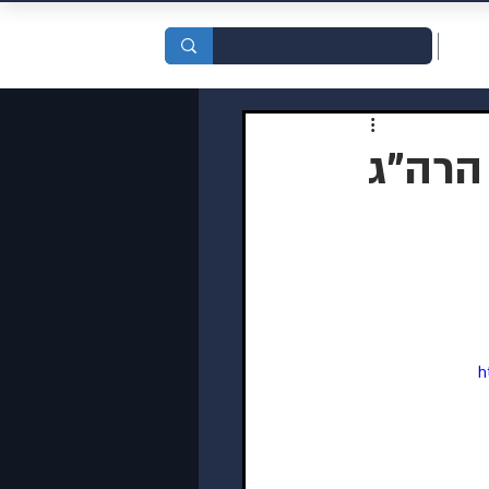
סדות
 הרה"ג
h