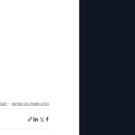
הרהג חננאל כהן שליטא
לצפי