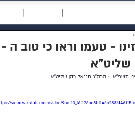
חכמת רחמים
דף ראשי
תרומה למוסדות
אודות המו
ו - טעמו וראו כי טוב ה -
 שליט"א
ו תשפ"א  - הרה"ג חננאל כהן שליט"א
ttps://video.wixstatic.com/video/9bef13_f6f126cc8fd146b2886f46115