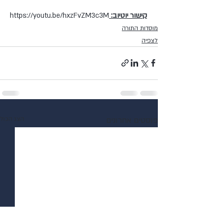
קישור יוטיוב: 
https://youtu.be/hxzFvZM3c3M
מוסדות התורה
לצפיה
פוסטים אחרונים
הצג הכול