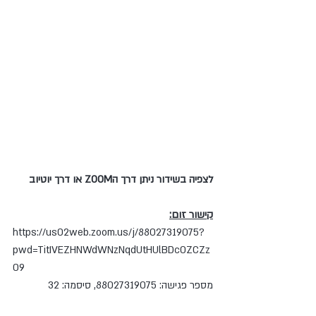
לצפיה בשידור ניתן דרך הZOOM או דרך יוטיוב
קישור זום:
https://us02web.zoom.us/j/88027319075?
pwd=TitIVEZHNWdWNzNqdUtHUlBDc0ZCZz
09
מספר פגישה: 88027319075, סיסמה: 32