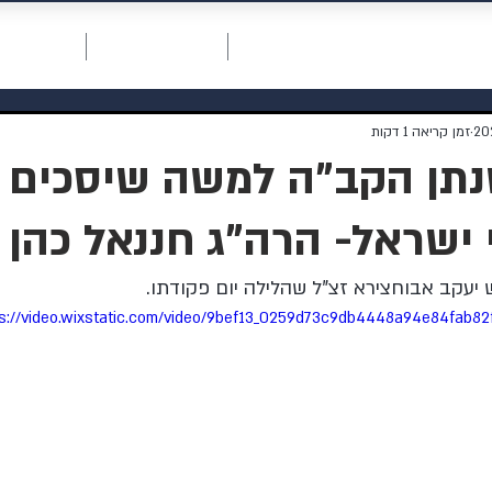
חכמת רחמים
דף ראשי
תרומה למוסדות
אודות המו
זמן קריאה 1 דקות
תן הקב"ה למשה שיסכים ל
 ישראל- הרה"ג חננאל כהן
יעקב אבוחצירא זצ"ל שהלילה יום פקודתו. 
ps://video.wixstatic.com/video/9bef13_0259d73c9db4448a94e84fab82