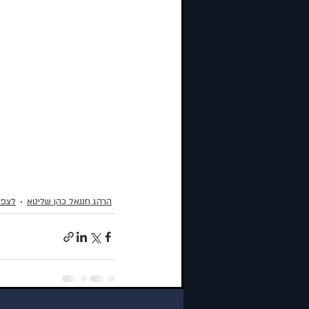
הרהג חננאל כהן שליטא
לצפי