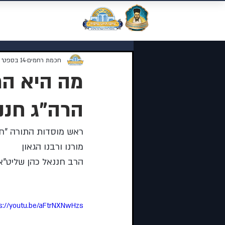
מוסדות התורה 
חכמת רחמים
14 בספט׳ 2023
מה היא הת
הרה"ג חננ
ראש מוסדות התורה "ח
מורנו ורבנו הגאון 
הרב חננאל כהן שליט"א
s://youtu.be/aFtrNXNwHzs