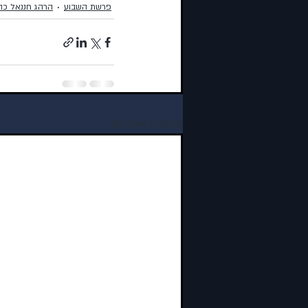
פרשת השבוע
הרהג חננאל כה
פוסטים אחרונים