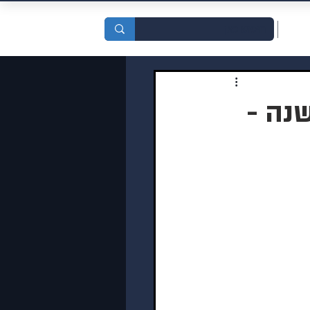
סדות
נה -