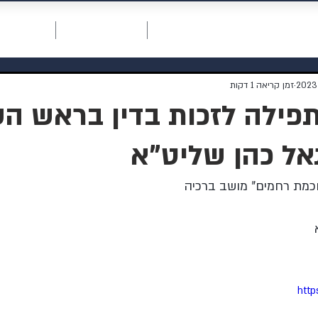
חכמת רחמים
דף ראשי
תרומה למוסדות
אודות המו
זמן קריאה 1 דקות
פילה לזכות בדין בראש הש
אל כהן שליט"א
כמת רחמים" מושב ברכיה
http