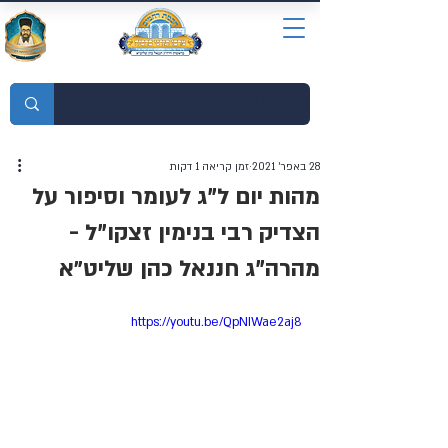
מוסדות התורה חכמת רחמים
28 באפר׳ 2021
זמן קריאה 1 דקות
מהות יום ל"ג לעומר וסיפור על
הצדיק רבי בנימין זצקו"ל -
מהרה"ג חננאל כהן שליט״א
https://youtu.be/QpNIWae2aj8