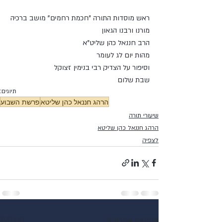
ראש מוסדות התורה "חכמת רחמים" מושב ברכיה
מורנו ורבנו הגאון 
הרב חננאל כהן שליט"א
מהות יום לג לעומר
וסיפור על הצדיק רבי בנימין זצוקל
שבת שלום
תיוגים:
הרהג חננאל כהן שליטא
פרשת השבוע
שיעורי תורה
הרהג חננאל כהן שליטא
לצפיה
פוסטים אחרונים
הצג הכול