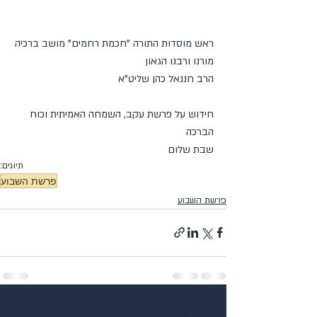
ראש מוסדות התורה "חכמת רחמים" מושב ברכיה
מורנו ורבנו הגאון 
הרב חננאל כהן שליט"א
חידוש על פרשת עקב, השמחה האמיתית וכוח 
הברכה
שבת שלום
תיוגים:
פרשת השבוע
פרשת השבוע
פוסטים אחרונים
הצג הכול