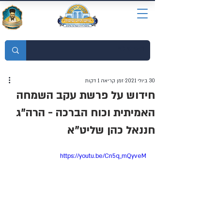
מוסדות התורה חכמת רחמים
30 ביולי 2021
זמן קריאה 1 דקות
חידוש על פרשת עקב השמחה
האמיתית וכוח הברכה - הרה"ג
חננאל כהן שליט"א
https://youtu.be/Cn5q_mQyveM