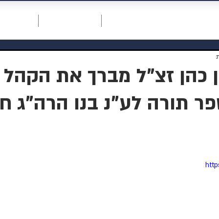
חכמת רחמים
דף ראשי
תרומה למוסדות
אודות המו
ן כהן זצ"ל מברך את הקהל
ר תורה לע"נ בנו הרה"ג חי
http