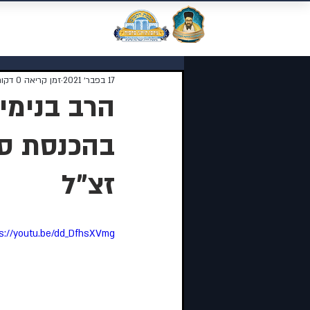
מוסדות התורה 
17 בפבר׳ 2021
זמן קריאה 0 דקות
הרב בנימי
בהכנסת ספ
זצ"ל
s://youtu.be/dd_DfhsXVmg