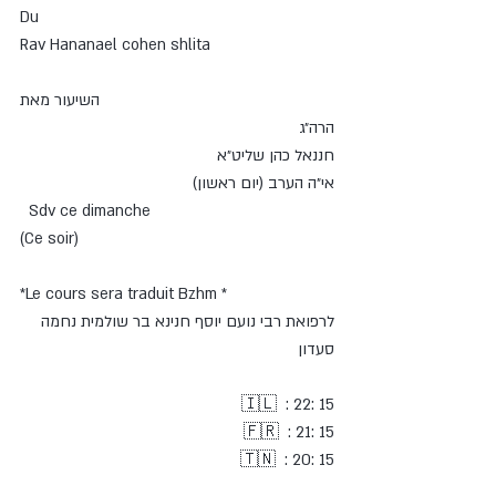
Du 
Rav Hananael cohen shlita
‎השיעור מאת 
הרה״ג
חננאל כהן שליט״א
אי״ה הערב (יום ראשון)
  Sdv ce dimanche 
(Ce soir)
*Le cours sera traduit Bzhm *
לרפואת רבי נועם יוסף חנינא בר שולמית נחמה 
סעדון