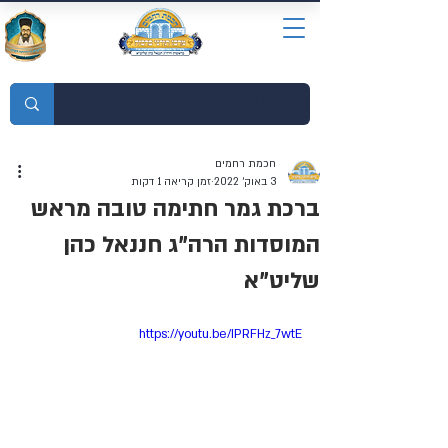
מוסדות התורה חכמת רחמים
חכמת רחמים
3 באוק׳ 2022
זמן קריאה 1 דקות
ברכת גמר חתימה טובה מראש
המוסדות הרה"ג חננאל כהן
שליט"א
https://youtu.be/IPRFHz_7wtE