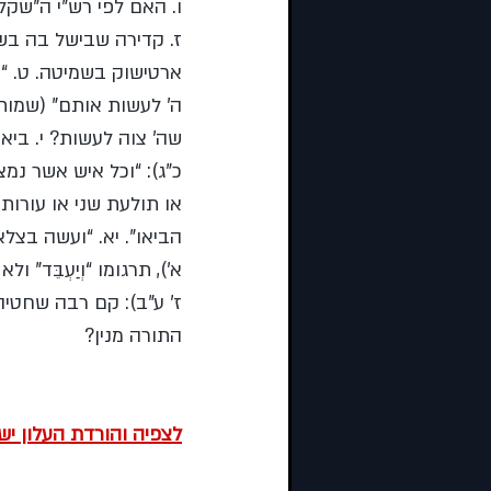
ז. קדירה שבישל בה בש
ארטישוק בשמיטה. ט. “
ה’ לעשות אותם” (שמות 
שה’ צוה לעשות? י. ביאו
כ”ג): “וכל איש אשר נמצ
או תולעת שני או עורות
הביאו”. יא. “ועשה בצלא
א’), תרגומו “וְיַעְבֵּד” 
ז’ ע”ב): קם רבה שחטיה 
התורה מנין?
לצפיה והורדת העלון יש