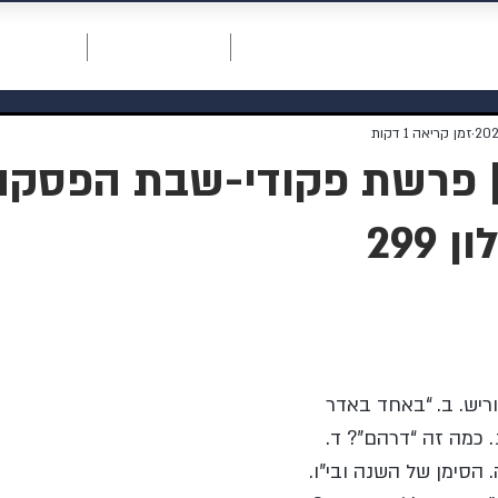
חכמת רחמים
דף ראשי
תרומה למוסדות
אודות המו
זמן קריאה 1 דקות
| פרשת פקודי-שבת הפסקה
299
 וריש. ב. “באחד באדר 
. כמה זה “דרהם”? ד. 
 הסימן של השנה ובי”ו.