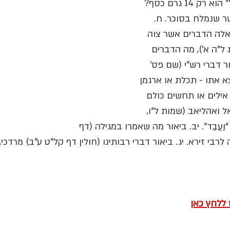
ו. האם לפי רש”י ה”שקל” הוא רק 14 גרם כסף? 
ר שנמלח בסוכר. ח. 
אלה הדברים אשר צוה
ל”ה א’), מה הדברים 
ר דברי רש”י (שם פס’ 
א אתו - תכלת או ארגמן 
 אילים או תחשים כולם 
ל ואהליאב (שמות ל”ו, 
ולא “וַעֲבַד”. יב. ביאור מה שאמרו במגילה (דף
לרבי זירא. יג. ביאור דברי רבותינו (חולין דף קל”ט ע”ב) מרדכי,
 ללחץ כאן