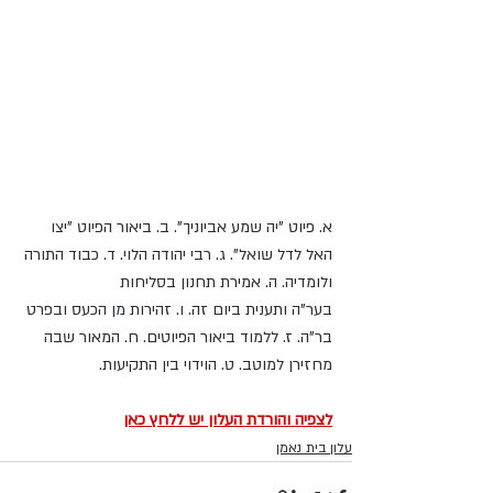
נושאי השיעור:
א. פיוט "יה שמע אביוניך". ב. ביאור הפיוט "יצו 
האל לדל שואל". ג. רבי יהודה הלוי. ד. כבוד התורה 
ולומדיה. ה. אמירת תחנון בסליחות
בער"ה ותענית ביום זה. ו. זהירות מן הכעס ובפרט 
בר"ה. ז. ללמוד ביאור הפיוטים. ח. המאור שבה 
מחזירן למוטב. ט. הוידוי בין התקיעות.
לצפיה והורדת העלון יש ללחץ כאן
עלון בית נאמן