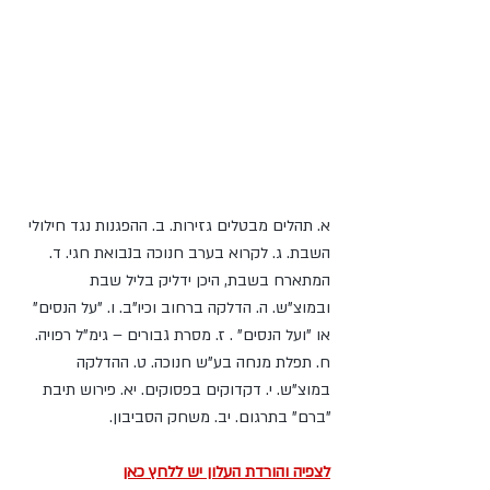
נושאי השיעור:
א. תהלים מבטלים גזירות. ב. ההפגנות נגד חילולי 
השבת. ג. לקרוא בערב חנוכה בנבואת חגי. ד. 
המתארח בשבת, היכן ידליק בליל שבת
ובמוצ"ש. ה. הדלקה ברחוב וכיו"ב. ו. "על הנסים" 
או "ועל הנסים" . ז. מסרת גבורים – גימ"ל רפויה. 
ח. תפלת מנחה בע"ש חנוכה. ט. ההדלקה 
במוצ"ש. י. דקדוקים בפסוקים. יא. פירוש תיבת 
"ברם" בתרגום. יב. משחק הסביבון.
לצפיה והורדת העלון יש ללחץ כאן