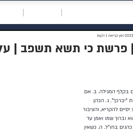
חכמת רחמים
דף ראשי
תרומה למוסדות
אודות המו
זמן קריאה 1 דקות
 פרשת כי תשא תשפב | עלון 7
 בקלף המגילה. ב. אם 
“יברכך”. ג. הכהן 
סיים להקריא, והציבור
א וברוך שמו ואמן עד 
כהנים בחו”ל. ה. כשאין 