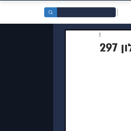
סדות
29