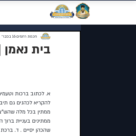
מוסדות התורה 
חכמת רחמים
16 בפבר׳ 2022
בית נאמן |
נושאי השיעור:
א. לכתוב ברכות וטעמים
להקריא לכהנים גם תיבת 
ממתין בכל מלה שהש”צ י
ממתינים בעניית ברוך הו
שהכהן יסיים . ד. ברכת 