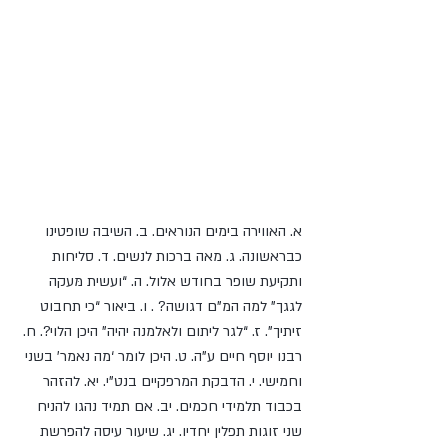
נושאי השיעור:
א. האווירה בימים הנוראים. ב. השיבה שופטינו 
כבראשונה. ג. מאה ברכות לנשים. ד. סליחות 
ותקיעת שופר בחודש אלול. ה. “ועשית מּעקה 
לגגך” למה המ”ם דגושה? . ו. ביאור “כי תחבוט 
זיתיך”. ז. “לגר ליתום ולאלמנה יהיה” היכן הלוי?. ח. 
רבנו יוסף חיים ע”ה. ט. היכן לומר ‘מה נאמר’ בשני 
וחמישי. י. הדבקת המרפקיים בנט”י. יא. להזהר 
בכבוד תלמידי חכמים. יב. אם תמיד נהגו להניח 
שני זוגות תפלין יחדיו. יג. שיעור עיסה להפרשת 