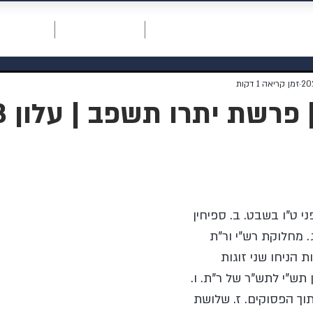
חכמת רחמים
דף ראשי
תרומה למוסדות
אודות המו
זמן קריאה 1 דקות
 פרשת יתרו תשפב | עלון 293
י ט”ו בשבט. ב. ספיחין 
 מחלוקת רש”י ור”ת 
ת הניחו שני זוגות 
 תש”י לתש”ר של ר”ת. ו. 
ך הפסוקים. ז. שלושת 