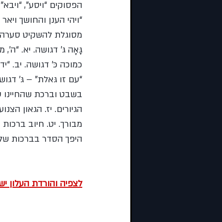
הפסוקים “ויסע”, “ויבא”,
“ויהי הענן והחושך ויאר
מסוגלת להשקיט סערה בים. י
גָּאָה גּ’ דגושה. יא. “ה’
כמוכה כּ’ דגושה. יב. “ידמ
“עם זו גּאלת” – גּ’ דגו
בשבט וברכת שהחיינו על
הגיורים. יז. הגאון הצנו
מבורך. יט. חיוב ברכות 
היפך הסדר בברכות שלא 
לצפיה והורדת העלון יש