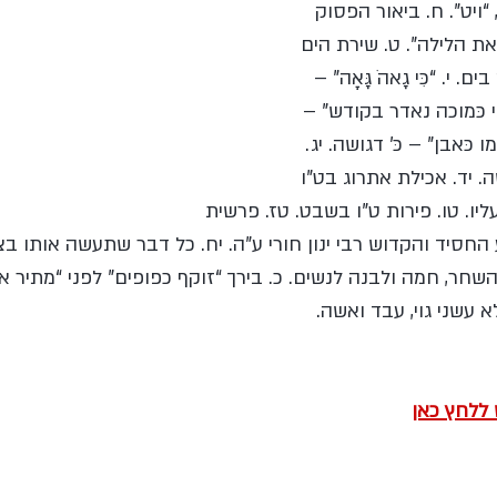
 “ויט”. ח. ביאור הפסוק 
 את הלילה”. ט. שירת הים 
. “כִּי גָאהֹ גָּאָה” – 
, מי כּמוכה נאדר בקודש” – 
ו כּאבן” – כּ’ דגושה. יג. 
שה. יד. אכילת אתרוג בט”ו 
יו. טו. פירות ט”ו בשבט. טז. פרשית
ע החסיד והקדוש רבי ינון חורי ע”ה. יח. כל דבר שתעשה אותו בצנ
השחר, חמה ולבנה לנשים. כ. בירך “זוקף כפופים” לפני “מתיר אס
עשני גוי, עבד ואשה.
 ללחץ כאן