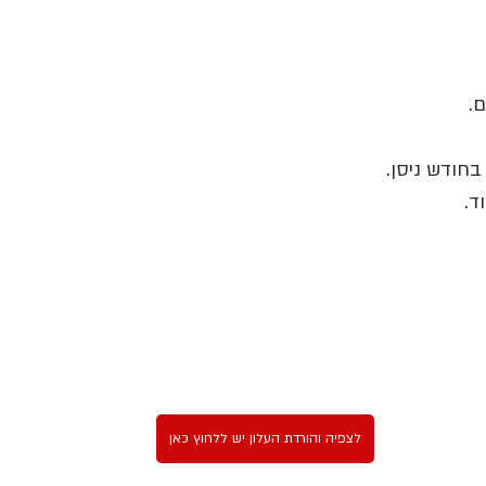
.
בחודש ניסן.
ד.
לצפיה והורדת העלון יש ללחוץ כאן