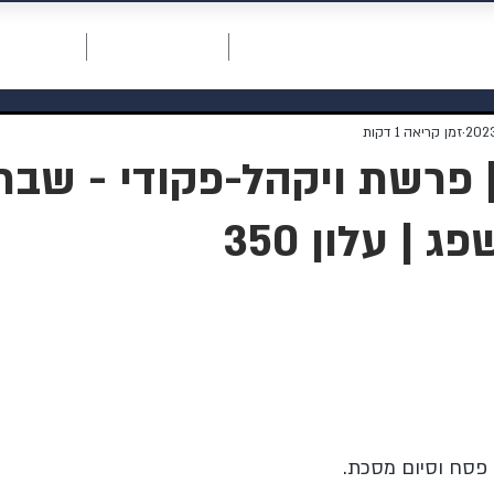
חכמת רחמים
דף ראשי
תרומה למוסדות
אודות המו
זמן קריאה 1 דקות
| פרשת ויקהל-פקודי - שבת
| עלון 350
 פסח וסיום מסכת.