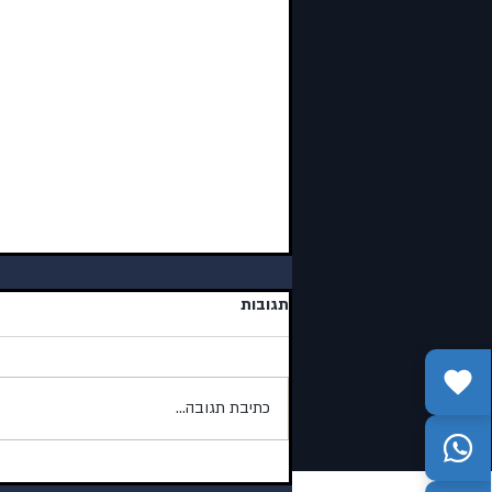
תגובות
כתיבת תגובה...
בית נאמן | פרשת עקב תשפו | 518