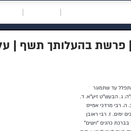
חכמת רחמים
דף ראשי
תרומה למוסדות
אודות המו
 פרשת בהעלותך תשף | עלון 3
תפלל עד שתמוגר 
ה. ג. הבעש”ט זיע”א. ד. 
ה. רבי מרדכי אמייס 
ם ימים. ז. רבי ראובן 
בברכת כהנים “וישִׂים” 