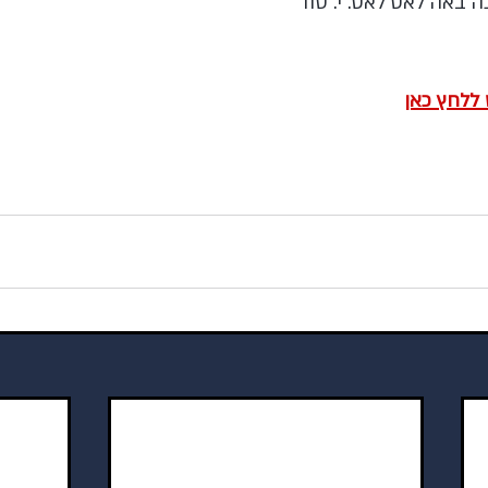
כה באה לאט לאט. י. סוד 
 ללחץ כאן