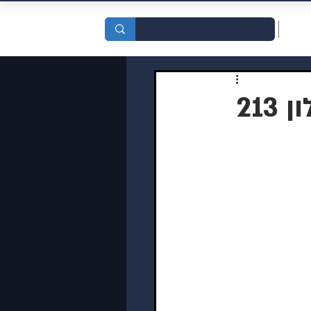
סדות
21