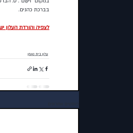
במקום “וישֵׂם”. ט. הבר
בברכת כהנים.
לצפיה והורדת העלון יש
עלון בית נאמן
פוסטים אחרונים