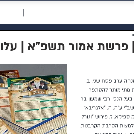
חכמת רחמים
דף ראשי
תרומה למוסדות
אודות המו
 פרשת אמור תשפ"א | עלון 58
מנחה ערב פסח שני. ב. 
 מתי מותר להסתפר 
 בעל הנס ורבי שמעון בר 
רשב”י ע”ה. ה. “אלגריבא” 
ספיקא. ז. פירוש “וגורל 
למצות הקרבת הקרבנות.