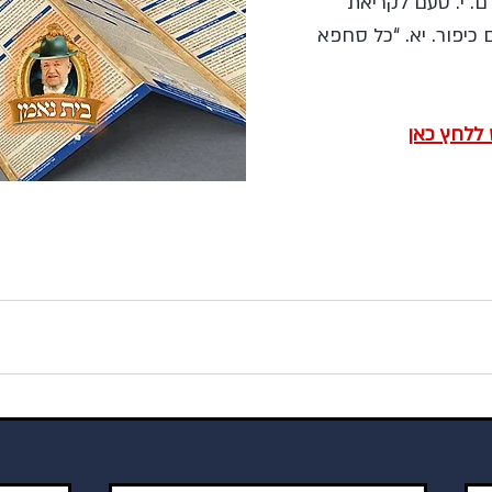
ם. י. טעם לקריאת 
כיפור. יא. “כל סחפא 
 ללחץ כאן