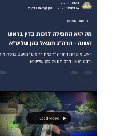
התורה
חכמת רחמים
14 בספט׳ 2023
זמן קריאה 1 דקות
לצפיה
הרהג חננאל
פרשת השבוע
כהן שליטא
מה היא התפילה לזכות בדין בראש
להאזנה
השנה - הרה"ג חננאל כהן שליט"א
Bait
neheman
ראש מוסדות התורה "חכמת רחמים" מושב ברכיה מורנ
ENGLISH
ורבנו הגאון הרב חננאל כהן שליט"א
Bait
Nééman
FRANCE
מודעה
דקה של
תורה
הרהג
Load video
שמואל
עידאן
שליטא