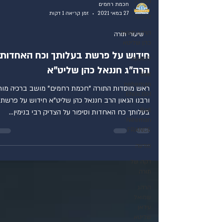
התורה
חכמת רחמים
27 במאי 2021
זמן קריאה 1 דקות
לצפיה
הרהג חננאל
שיעורי תורה
כהן שליטא
חידוש על פרשת בעלותך וכח האחדות
להאזנה
הרה"ג חננאל כהן שליט"א
Bait
neheman
ראש מוסדות התורה "חכמת רחמים" מושב ברכיה מורנ
ENGLISH
ורבנו הגאון הרב חננאל כהן שליט"א חידוש על פרשת
Bait
בעלותך כח האחדות וסיפור על הצדיק רבי בנימין...
Nééman
FRANCE
מודעה
דקה של
תורה
הרהג
שמואל
עידאן
שליטא