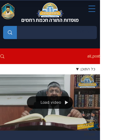
מוסדות התורה חכמת רחמים
all_post
כל התוכן
כל התוכן
עלון בית
נאמן
Load video
שיעורי תורה
חנות
הישיבה
מוסדות